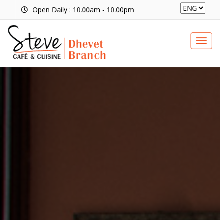
Open Daily : 10.00am - 10.00pm
+6622810915
Togg
navi