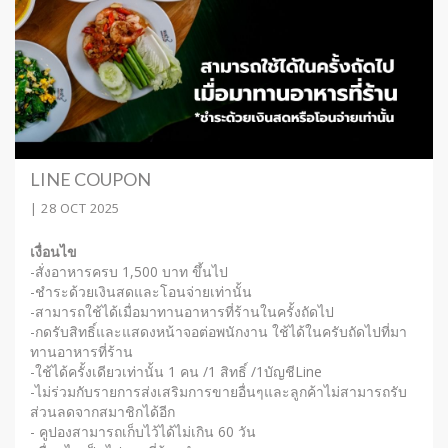
LINE COUPON
| 28 OCT 2025
เงื่อนไข
-สั่งอาหารครบ 1,500 บาท ขึ้นไป
-ชำระด้วยเงินสดและโอนจ่ายเท่านั้น
-สามารถใช้ได้เมื่อมาทานอาหารที่ร้านในครั้งถัดไป
-กดรับสิทธิ์และแสดงหน้าจอต่อพนักงาน ใช้ได้ในครับถัดไปที่มา
ทานอาหารที่ร้าน
-ใช้ได้ครั้งเดียวเท่านั้น 1 คน /1 สิทธิ์ /1บัญชีLine
-ไม่ร่วมกับรายการส่งเสริมการขายอื่นๆและลูกค้าไม่สามารถรับ
ส่วนลดจากสมาชิกได้อีก
- คูปองสามารถเก็บไว้ได้ไม่เกิน 60 วัน