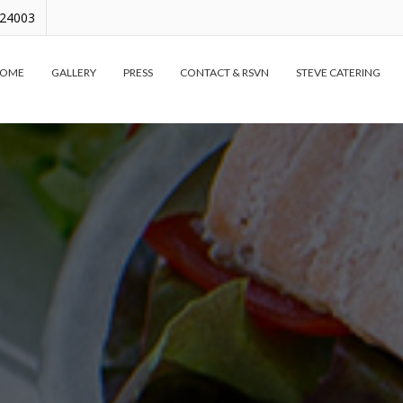
24003
OME
GALLERY
PRESS
CONTACT & RSVN
STEVE CATERING